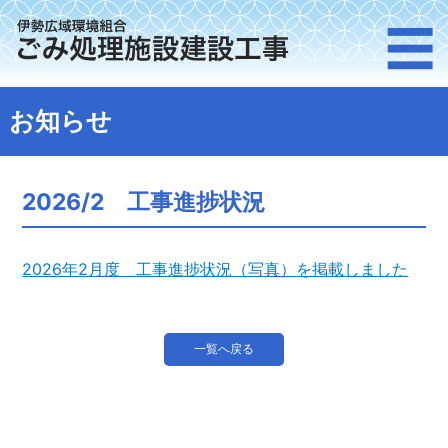
伊
M
☰
勢
お知らせ
広
域
2026/2 工事進捗状況
環
2026年2月度 工事進捗状況（写真）を掲載しました
境
一覧へ戻る
組
合