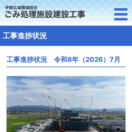
伊
M
☰
勢
工事進捗状況
広
域
工事進捗状況 令和8年（2026）7月
環
境
組
合