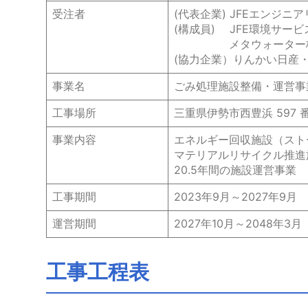
ご
受注者
(代表企業) JFEエンジニ
(構成員) JFE環境サー
メタウォーター株
み
(協力企業）りんかい日産
事業名
ごみ処理施設整備・運営事
処
工事場所
三重県伊勢市西豊浜 597 
理
事業内容
エネルギー回収施設（ストーカ
マテリアルリサイクル推進施
施
20.5年間の施設運営事業
工事期間
2023年9月～2027年9月
設
運営期間
2027年10月～2048年3月
工
工事工程表
事