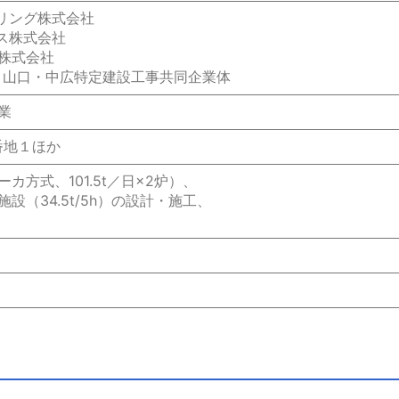
アリング株式会社
ビス株式会社
式会社
・山口・中広特定建設工事共同企業体
業
番地１ほか
方式、101.5t／日×2炉）、
設（34.5t/5h）の設計・施工、