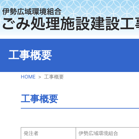
伊
勢
広
工事概要
域
環
HOME
工事概要
境
工事概要
組
合
発注者
伊勢広域環境組合