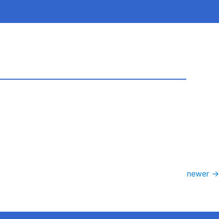
newer
→