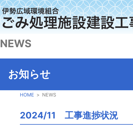
伊
勢
広
NEWS
域
お知らせ
環
境
HOME
NEWS
組
2024/11 工事進捗状況
合